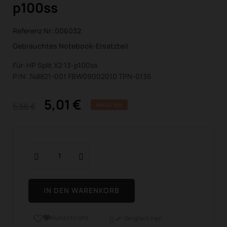
p100ss
Referenz Nr:
006032
Gebrauchtes Notebook-Ersatzteil
Für: HP Split X2 13-p100ss
P/N: 748821-001 FBW09002010 TPN-0136
5,01 €
5,56 €
SPARE 10%
IN DEN WARENKORB
Wunschliste

Vergleichen
