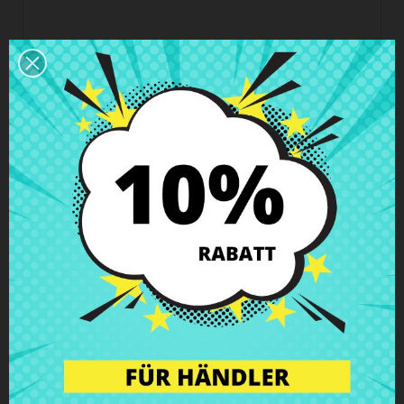
Geschäftszeiten Kundendienst
Wir sind von Montag bis Freitag von 10 - 18 Uhr
erreichbar.
Versand und Lieferung
Lieferungen in Spanien in 24h – 48h möglich, in
Europa 3 – 6 Werktage
Rückgaberecht
Du kannst jedes Teil innerhalb von 14 Tagen
zurückgeben - garantiert!