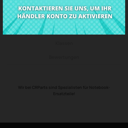
Beschreibung
Produkt Details
Klassen
Bewertungen
Wir bei CRParts sind Spezialisten für Notebook-
Ersatzteile!