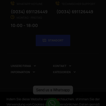
WHATAPP HOTLINE
TECHNISCHER SUPPORT
(0034) 691126449
(0034) 691126449
MONTAG - FREITAG
10:00 - 18:00
STANDORT
UNSERE FIRMA
KONTAKT


INFORMATION
KATEGORIEN


Send us a Whatsapp
Copyright © 2025
CompuRed Computers
. Alle Rechte
Indem Sie diese Website weiter durchsuchen, stimmen Sie der
Indem Sie diese Website weiter durchsuchen, stimmen Sie der
vorbehalten
Verwendung von Cookies und Ihrer persönlichen Daten gemäß
Verwendung von Cookies und Ihrer persönlichen Daten gemäß