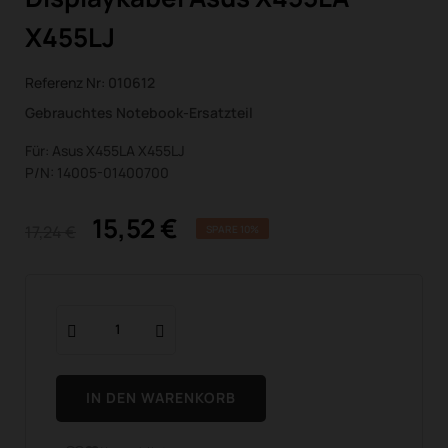
X455LJ
Referenz Nr:
010612
Gebrauchtes Notebook-Ersatzteil
Für: Asus X455LA X455LJ
P/N: 14005-01400700
15,52 €
17,24 €
SPARE 10%
IN DEN WARENKORB