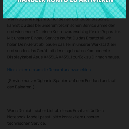
unserem Einbau-Service verfügbar.
Wenn Du eine Reparatur für deinen Computer brauchst,
kannst Du dies bei unserem technischen Service anmelden
und wir senden Dir einen Kostenvoranschlag für die Reparatur.
Mit unserem Einbau-Service kaufst Du das Ersatzteil, wir
holen Dein Gerät ab, bauen das Teil in unserer Werkstatt ein
und senden das Gerät mit der eingebauten Komponente
Displaykabel Asus X455LA X455LJ
zurück zu Dir nach hause.
Hier klicken um um die Reparatur anzumelden
(Service nur verfügbar in Spanien auf dem Festland und auf
den Balearen!)
Wenn Du nicht sicher bist ob dieses Ersatzeil für Dein
Notebook-Modell passt, bitte kontaktiere unseren
technischen Service.