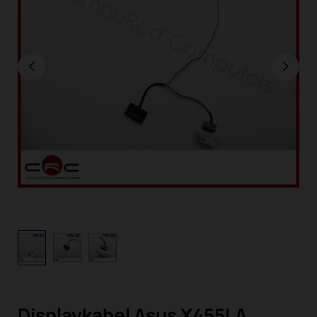
Displaykabel Asus X455LA