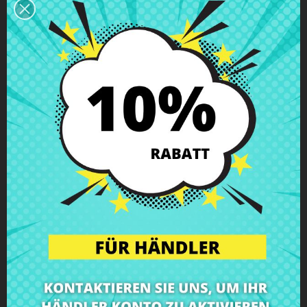
Beschreibung
Produkt Details
Klassen
Bewertungen
Displaykabel Asus X455LA X455LJ
Kaufe
Displaykabel Asus X455LA X455LJ
zum besten Preis
bei CRParts - GEBRAUCHTES ORIGINALPRODUKT - auch mit