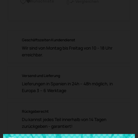
Wunschliste

Vergleichen

Geschäftszeiten Kundendienst
Wir sind von Montag bis Freitag von 10 - 18 Uhr
erreichbar.
Versand und Lieferung
Lieferungen in Spanien in 24h – 48h möglich, in
Europa 3 – 6 Werktage
Rückgaberecht
Du kannst jedes Teil innerhalb von 14 Tagen
zurückgeben - garantiert!