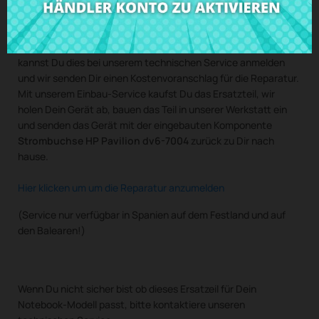
unserem Einbau-Service verfügbar.
Wenn Du eine Reparatur für deinen Computer brauchst,
kannst Du dies bei unserem technischen Service anmelden
und wir senden Dir einen Kostenvoranschlag für die Reparatur.
Mit unserem Einbau-Service kaufst Du das Ersatzteil, wir
holen Dein Gerät ab, bauen das Teil in unserer Werkstatt ein
und senden das Gerät mit der eingebauten Komponente
Strombuchse HP Pavilion dv6-7004
zurück zu Dir nach
hause.
Hier klicken um um die Reparatur anzumelden
(Service nur verfügbar in Spanien auf dem Festland und auf
den Balearen!)
Wenn Du nicht sicher bist ob dieses Ersatzeil für Dein
Notebook-Modell passt, bitte kontaktiere unseren