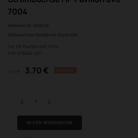
7004
Referenz Nr:
009572
Gebrauchtes Notebook-Ersatzteil
Für: HP Pavilion dv6-7004
P/N: 678224-SD1
3,70 €
4,11 €
SPARE 10%
IN DEN WARENKORB