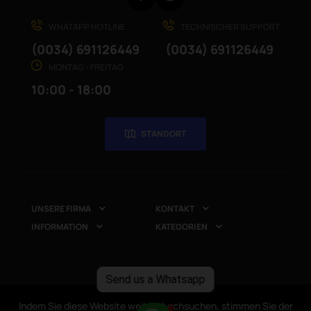
WHATAPP HOTLINE
TECHNISCHER SUPPORT
(0034) 691126449
(0034) 691126449
MONTAG - FREITAG
10:00 - 18:00
STANDORT
UNSERE FIRMA
KONTAKT


INFORMATION
KATEGORIEN


Send us a Whatsapp
Copyright © 2025
CompuRed Computers
. Alle Rechte
Indem Sie diese Website weiter durchsuchen, stimmen Sie der
Indem Sie diese Website weiter durchsuchen, stimmen Sie der