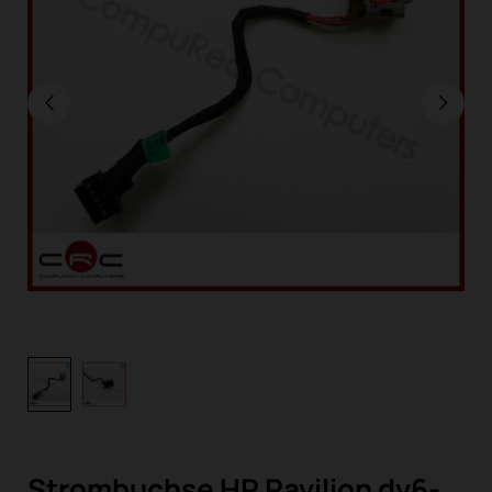
Strombuchse HP Pavilion dv6-