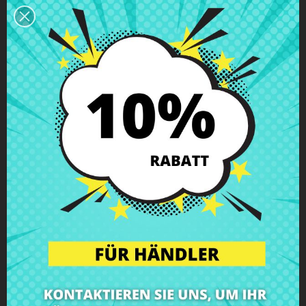
Beschreibung
Produkt Details
Klassen
Bewertungen
Strombuchse HP Pavilion dv6-7004
Kaufe
Strombuchse HP Pavilion dv6-7004
zum besten Preis
bei CRParts - GEBRAUCHTES ORIGINALPRODUKT - auch mit