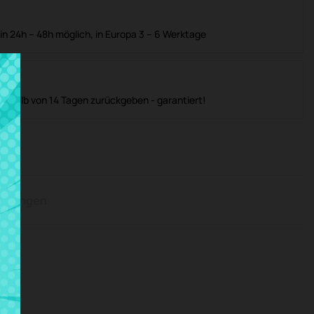
in 24h – 48h möglich, in Europa 3 – 6 Werktage
nerhalb von 14 Tagen zurückgeben - garantiert!
rtungen