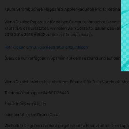
Kaufe
Strombuchse Magsafe 2 Apple MacBook Pro 13 Retina 2013
Wenn Du eine Reparatur für deinen Computer brauchst, kannst Du d
kaufst Du das Ersatzteil, wir holen Dein Gerät ab, bauen das Teil 
2013 2014 2015 A1502
zurück zu Dir nach hause.
Hier klicken um um die Reparatur anzumelden
(Service nur verfügbar in Spanien auf dem Festland und auf den Bal
Wenn Du nicht sicher bist ob dieses Ersatzeil für Dein Notebook-Mod
Telefon/Whatsapp: +34 691126449
Email: info@crparts.es
oder benutze den Online Chat.
Wir helfen Dir gerne das richtige gebrauchte Ersatzteil für Dein Lap