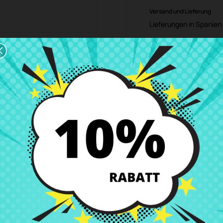
Versand und Lieferung
Lieferungen in Spanien 
Rückgaberecht
Du kannst jedes Teil in
ibung
Produkt Details
Klassen
Bewe
ro 13 Retina 2013 2014 2015 A1502