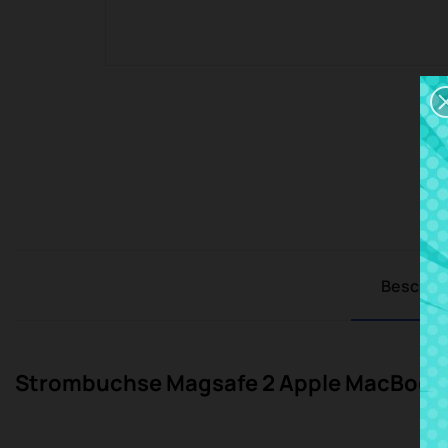
Beschre
Strombuchse Magsafe 2 Apple MacBook P