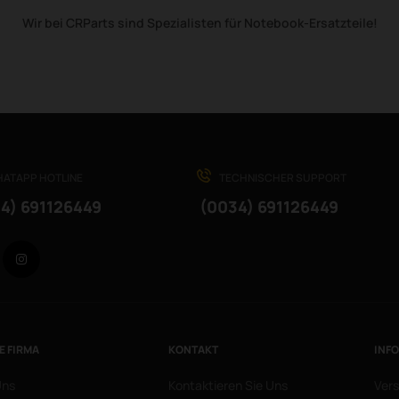
Wir bei CRParts sind Spezialisten für Notebook-Ersatzteile!
ATAPP HOTLINE
TECHNISCHER SUPPORT
4) 691126449
(0034) 691126449
Facebook
Instagram
E FIRMA
KONTAKT
INF
Uns
Kontaktieren Sie Uns
Vers