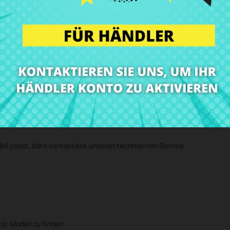
 2014 2015 A1502
zum besten Preis bei CRParts - GEBRAUCHTES ORIG
ies bei unserem technischen Service anmelden und wir senden Dir eine
in unserer Werkstatt ein und senden das Gerät mit der eingebauten Kom
earen!)
ell passt, bitte kontaktiere unseren technischen Service.
top-Modell zu finden.