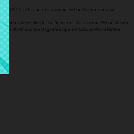
INALPRODUKT - auch mit unserem Einbau-Service verfügbar.
n Kostenvoranschlag für die Reparatur. Mit unserem Einbau-Service
ponente
Strombuchse Magsafe 2 Apple MacBook Pro 13 Retina