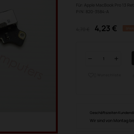
Für: Apple MacBook Pro 13 Re
P/N: 820-3584-A
4,23 €
4,70 €
SPAR
Wunschliste

Geschäftszeiten Kundend
Wir sind von Montag bis