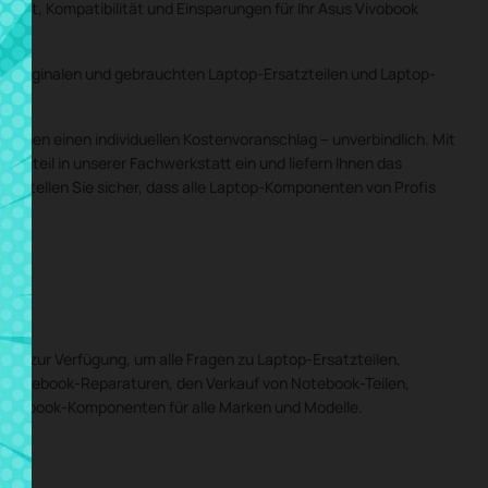
alität, Kompatibilität und Einsparungen für Ihr Asus Vivobook
 an originalen und gebrauchten Laptop-Ersatzteilen und Laptop-
 Ihnen einen individuellen Kostenvoranschlag – unverbindlich. Mit
auteil in unserer Fachwerkstatt ein und liefern Ihnen das
So stellen Sie sicher, dass alle Laptop-Komponenten von Profis
hnen zur Verfügung, um alle Fragen zu Laptop-Ersatzteilen,
r Notebook-Reparaturen, den Verkauf von Notebook-Teilen,
Notebook-Komponenten für alle Marken und Modelle.