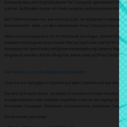
Komponenten und Originalzubehör für Computer spezialisiert ist. Dies
suchen. Außerdem bieten wir Ihnen unseren professionellen Montag
Bei CRParts wissen wir, wie wichtig es ist, Ihr Notebook in einwan
Komponenten, ideal, um die Lebensdauer Ihres Computers zu verlän
Wenn Sie eine Reparatur für Ihr Notebook benötigen, können Sie die
unserem Montageservice müssen Sie nur das Ersatzteil für Ihr Noteb
Notebook mit dem Ersatzteil
Scharnierabdeckung Lenovo Yoga 52
eingebaut werden und die Integrität sowie Leistung Ihres Geräts erha
Hier klicken um um die Reparatur anzumelden
(Service nur verfügbar in Spanien auf dem Festland und auf den Bal
Sie sind sich nicht sicher, ob dieses Ersatzteil mit Ihrem Notebook
Kompatibilitäten oder anderen Aspekten rund um die Laptop-Kompon
Notebook-Gehäusen, Notebook-Lautsprechern, Notebook-Tastaturen
Sie erreichen uns unter: