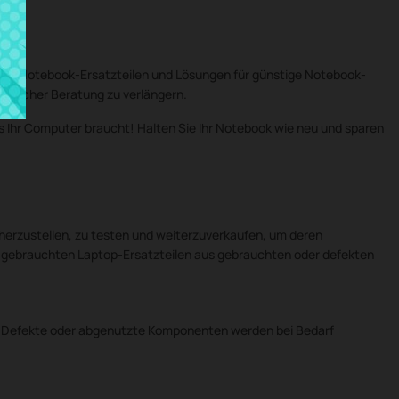
nten, Notebook-Ersatzteilen und Lösungen für günstige Notebook-
sönlicher Beratung zu verlängern.
s Ihr Computer braucht! Halten Sie Ihr Notebook wie neu und sparen
rherzustellen, zu testen und weiterzuverkaufen, um deren
 gebrauchten Laptop-Ersatzteilen aus gebrauchten oder defekten
üft. Defekte oder abgenutzte Komponenten werden bei Bedarf