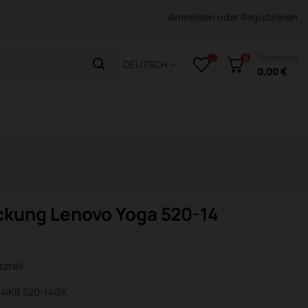
Anmelden
oder
Registrieren
Warenkorb
0
DEUTSCH
0,00 €
kung Lenovo Yoga 520-14
zteil
14IKB 520-14ISK