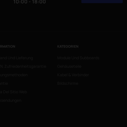
10:00 - 18:00
ORMATION
KATEGORIEN
and Und Lieferung
Module Und Subboards
% Zufriedenheitsgarantie
Gehäuseteile
lungsmethoden
Kabel & Verbinder
ntie
Bildschirme
 Del Sitio Web
ksendungen