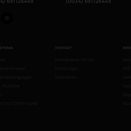
4) 691126449
(0034) 691126449
Facebook
Instagram
E FIRMA
KONTAKT
INF
Uns
Kontaktieren Sie Uns
Vers
icher Hinweis
Konto Login
100 
äftsbedingungen
Mein Konto
Zah
-Richtlinie
Gara
O –
Mapa
SCHUTZRICHTLINIE
Rüc