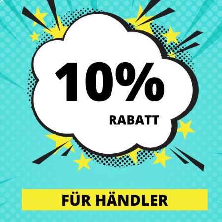
es original gebrauchte Ersatzteil ist die perfekte Lösung, wenn Sie Qu
eservice an, damit Sie sich um nichts kümmern müssen.
dfreiem Zustand zu halten. Deshalb bieten wir Ihnen eine große Auswahl
gern und teure Reparaturen zu vermeiden.
se ganz einfach bei unserem technischen Service anfordern. Wir senden
ook kaufen, wir kümmern uns um die Abholung Ihres Geräts, bauen das B
0-14 520-14IKB 520-14ISK
fachgerecht installiert nach Hause zurück. 
lten bleibt.
earen!)
-Modell kompatibel ist? Kein Problem. Unser technischer Support steht I
enten Ihres Geräts zu beantworten. Bei CRParts sind wir Experten fü
, Notebook-Bildschirmen, Notebook-Scharniere und alle Arten von 