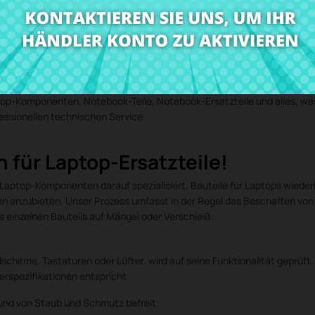
an originalen Laptop-Ersatzteilen, generalüberholten Laptop-Kompone
nsdauer Ihres Geräts mit hochwertigen Teilen, schnellem Service und per
ptop-Komponenten, Notebook-Teile, Notebook-Ersatzteile und alles, wa
essionellen technischen Service.
n für Laptop-Ersatzteile!
on Laptop-Komponenten darauf spezialisiert, Bauteile für Laptops wiede
n anzubieten. Unser Prozess umfasst in der Regel das Beschaffen von
s einzelnen Bauteils auf Mängel oder Verschleiß.
ldschirme, Tastaturen oder Lüfter, wird auf seine Funktionalität gepr
lerspezifikationen entspricht.
und von Staub und Schmutz befreit.