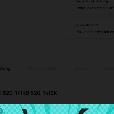
Versand und Lieferung
Lieferungen in Spanien 
Rückgaberecht
Du kannst jedes Teil in
ibung
Produkt Details
Klassen
Bewe
 520-14IKB 520-14ISK
4 520-14IKB 520-14ISK
zum besten Preis bei CRParts, Ihrem vertrauen