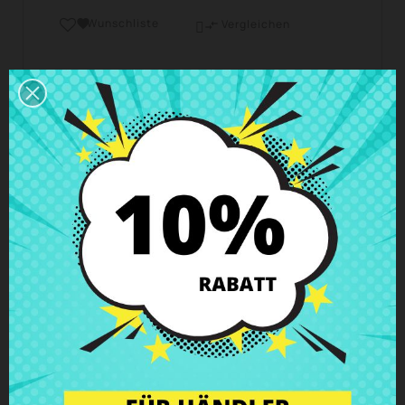
Wunschliste

Vergleichen

Geschäftszeiten Kundendienst
Wir sind von Montag bis Freitag von 10 - 18 Uhr
erreichbar.
Versand und Lieferung
Lieferungen in Spanien in 24h – 48h möglich, in
Europa 3 – 6 Werktage
Rückgaberecht
Du kannst jedes Teil innerhalb von 14 Tagen
zurückgeben - garantiert!