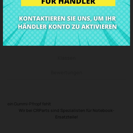
Beschreibung
Produkt Details
Klassen
Bewertungen
ein Gummi-Pfropf fehlt
Wir bei CRParts sind Spezialisten für Notebook-
Ersatzteile!