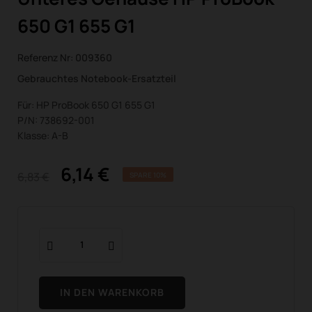
650 G1 655 G1
Referenz Nr:
009360
Gebrauchtes Notebook-Ersatzteil
Für: HP ProBook 650 G1 655 G1
P/N: 738692-001
Klasse: A-B
6,14 €
6,83 €
SPARE 10%
IN DEN WARENKORB