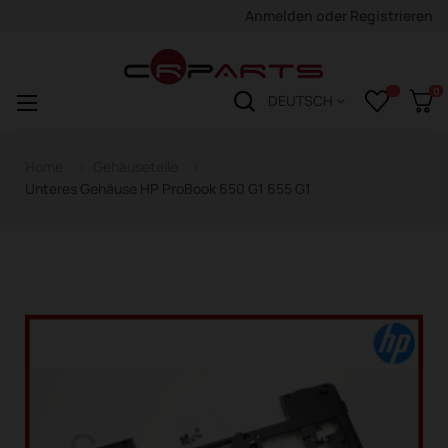
Anmelden
oder
Registrieren
0
Navigation
☰
DEUTSCH
wechseln
Home
Gehäuseteile
Unteres Gehäuse HP ProBook 650 G1 655 G1