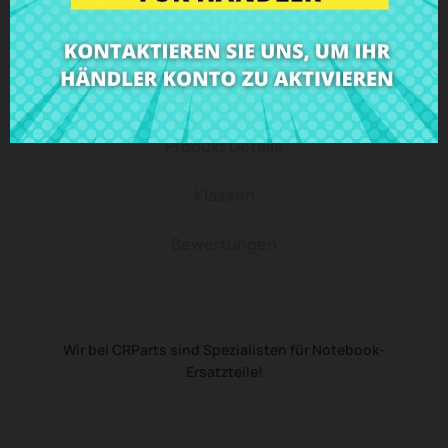
Beschreibung
Produkt Details
Klassen
Bewertungen
Wir bei CRParts sind Spezialisten für Notebook-
Ersatzteile!