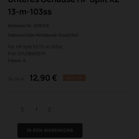
13-m-103ss
Referenz Nr:
009318
Gebrauchtes Notebook-Ersatzteil
Für: HP Split X2 13-m-103ss
P/N: ZYU38W05TP
Klasse: A
12,90 €
14,34 €
SPARE 10%
IN DEN WARENKORB