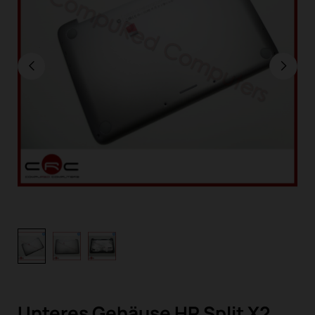
Unteres Gehäuse HP Split X2