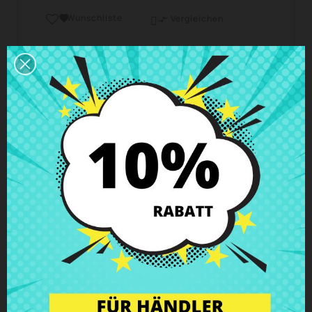
Wunschliste

Vergleichen

Geschäftszeiten Kundendienst
Wir sind von Montag bis Freitag von 10 - 18 Uhr
erreichbar.
Versand und Lieferung
Lieferungen in Spanien in 24h – 48h möglich, in
Europa 3 – 6 Werktage
Rückgaberecht
Du kannst jedes Teil innerhalb von 14 Tagen
zurückgeben - garantiert!