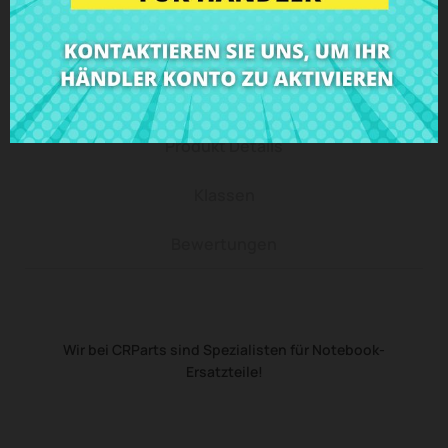
Beschreibung
Produkt Details
Klassen
Bewertungen
Wir bei CRParts sind Spezialisten für Notebook-
Ersatzteile!