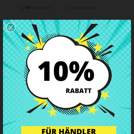
Wunschliste

Vergleichen

Geschäftszeiten Kundendienst
Wir sind von Montag bis Freitag von 10 - 18 Uhr
erreichbar.
Versand und Lieferung
Lieferungen in Spanien in 24h – 48h möglich, in
Europa 3 – 6 Werktage
Rückgaberecht
Du kannst jedes Teil innerhalb von 14 Tagen
zurückgeben - garantiert!