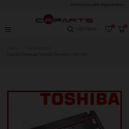
Anmelden
oder
Registrieren
0
Navigation
☰
DEUTSCH
wechseln
Home
Gehäuseteile
Oberes Gehäuse Toshiba Satellite L735-13G