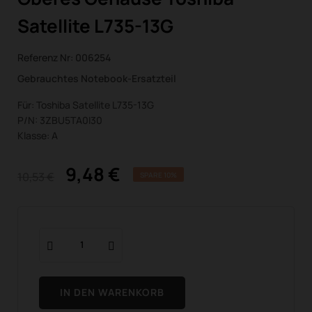
Satellite L735-13G
Referenz Nr:
006254
Gebrauchtes Notebook-Ersatzteil
Für: Toshiba Satellite L735-13G
P/N: 3ZBU5TA0I30
Klasse: A
9,48 €
10,53 €
SPARE 10%
IN DEN WARENKORB