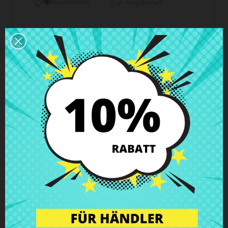
Wunschliste

Vergleichen

Geschäftszeiten Kundendienst
Wir sind von Montag bis Freitag von 10 - 18 Uhr
erreichbar.
Versand und Lieferung
Lieferungen in Spanien in 24h – 48h möglich, in
Europa 3 – 6 Werktage
Rückgaberecht
Du kannst jedes Teil innerhalb von 14 Tagen
zurückgeben - garantiert!