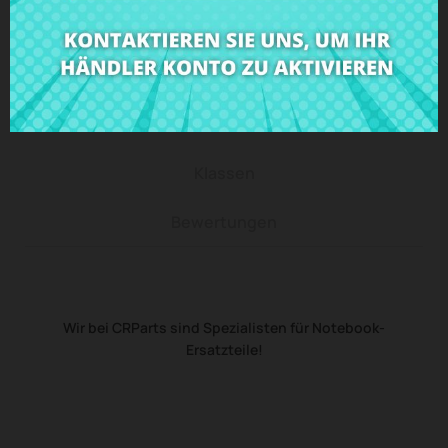
Beschreibung
Produkt Details
Klassen
Bewertungen
Wir bei CRParts sind Spezialisten für Notebook-
Ersatzteile!